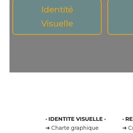
Identité
Visuelle
·
IDENTITE VISUELLE
·
·
RE
➔ Charte graphique
➔ C