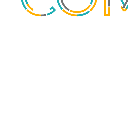
Ces cookies ne
sont pas
facultatifs. Ils
sont
nécessaires au
fonctionnement
du site Web.