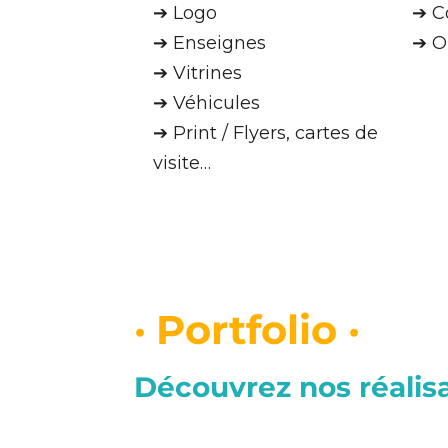
➔ Logo
➔ C
➔ Enseignes
➔ O
➔ Vitrines
➔ Véhicules
➔ Print / Flyers, cartes de
visite…
·
Portfolio ·
Découvrez nos réalis