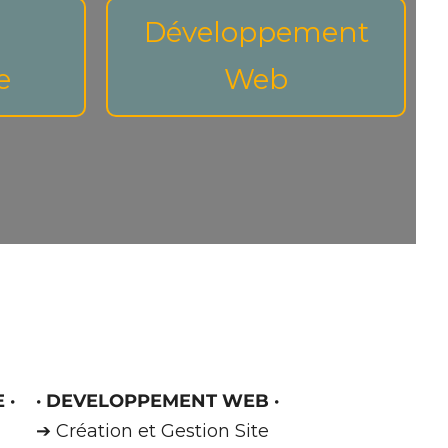
Développement
e
Web
E
·
·
DEVELOPPEMENT WEB
·
➔ Création et Gestion Site