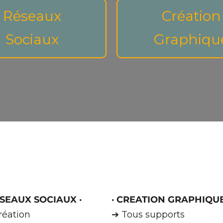
Réseaux
Création
Sociaux
Graphiqu
SEAUX SOCIAUX
·
·
CREATION GRAPHIQU
réation
➔ Tous supports